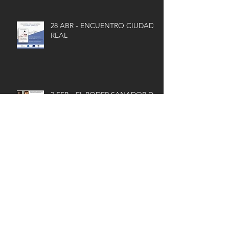
28 ABR - ENCUENTRO CIUDAD
REAL
2 FEB - EL PODER SANADOR DE
LA LITERATURA EN TIEMPOS DE
PANDEMIA
Archivo
noviembre de 2025
(1)
1 entrada
noviembre de 2023
(1)
1 entrada
junio de 2023
(3)
3 entradas
mayo de 2023
(2)
2 entradas
junio de 2022
(1)
1 entrada